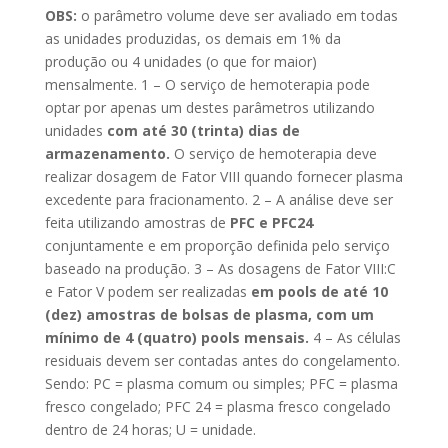
OBS:
o parâmetro volume deve ser avaliado em todas
as unidades produzidas, os demais em 1% da
produção ou 4 unidades (o que for maior)
mensalmente. 1 – O serviço de hemoterapia pode
optar por apenas um destes parâmetros utilizando
unidades
com até 30 (trinta) dias de
armazenamento.
O serviço de hemoterapia deve
realizar dosagem de Fator VIII quando fornecer plasma
excedente para fracionamento. 2 – A análise deve ser
feita utilizando amostras de
PFC e PFC24
conjuntamente e em proporção definida pelo serviço
baseado na produção. 3 – As dosagens de Fator VIII:C
e Fator V podem ser realizadas
em pools de até 10
(dez) amostras de bolsas de plasma, com um
mínimo de 4 (quatro) pools mensais.
4 – As células
residuais devem ser contadas antes do congelamento.
Sendo: PC = plasma comum ou simples; PFC = plasma
fresco congelado; PFC 24 = plasma fresco congelado
dentro de 24 horas; U = unidade.