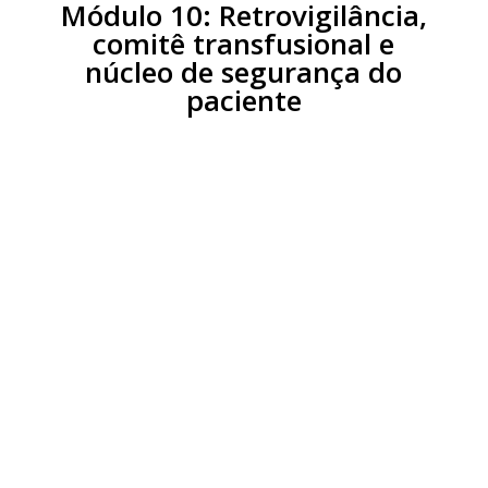
Módulo 10: Retrovigilância,
comitê transfusional e
núcleo de segurança do
paciente
Aula 01:
Retrovigilância
Aula 02:
Noções gerais de comitê
transfusional
Aula 03:
Noções gerais de núcleo
de segurança do paciente