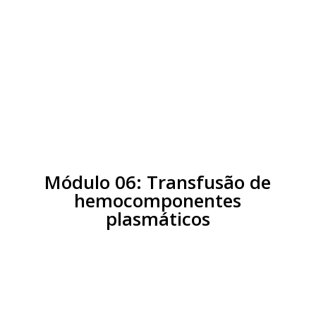
Aula 3:
Terapia transfusional na
anemia crônica
Aula 4:
Transfusão de urgência e
emergência
Aula 5:
Transfusão maciça
Módulo 06: Transfusão de
hemocomponentes
plasmáticos
Aula 1:
Transfusão de plaquetas