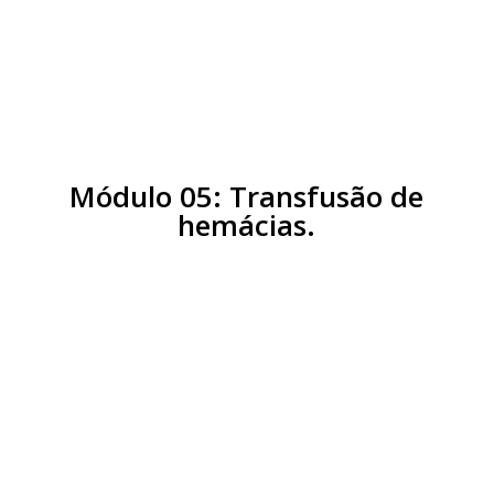
Aula 6:
Testes pré-transfusionais
obrigatórios
Módulo 05: Transfusão de
hemácias.
Aula 1:
Patient Blood
Management (PBM)
Aula 2:
Investigação da anemia