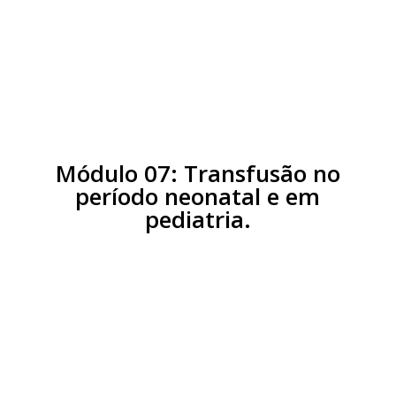
Aula 2:
Transfusão de plasma e
crioprecipitado
Módulo 07: Transfusão no
período neonatal e em
pediatria.
Aula 1:
Peculiaridades do período
neonatal