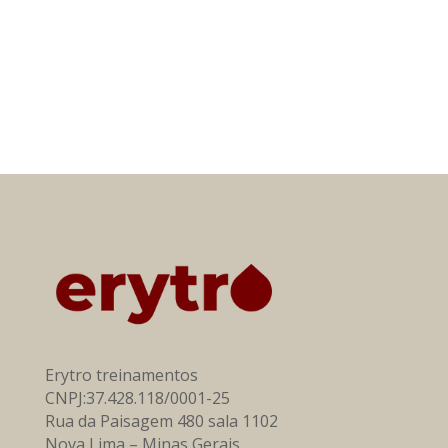
Para grupos de empresas e
instituições, solicite um orçamento
pelo e-mail
contato@erytro.com.br
.
Erytro treinamentos
CNPJ:37.428.118/0001-25
Rua da Paisagem 480 sala 1102
Nova Lima – Minas Gerais