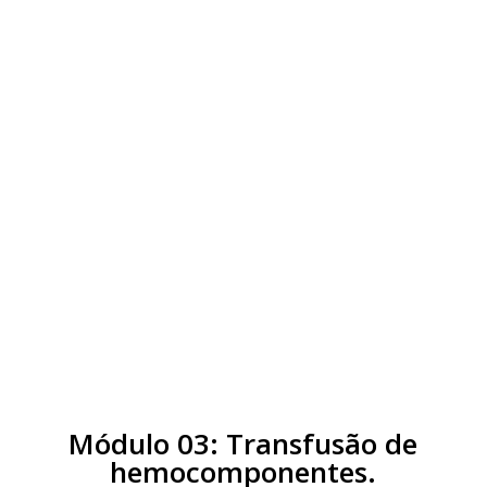
Aula extra 1:
Hemocomponentes
desleucocitados
Aula extra 2:
Hemocomponentes
irradiados
Aula extra 3:
Hemocomponentes
lavados
Aula extra 4:
Hemocomponentes
patógeno inativados
Módulo 03: Transfusão de
hemocomponentes.