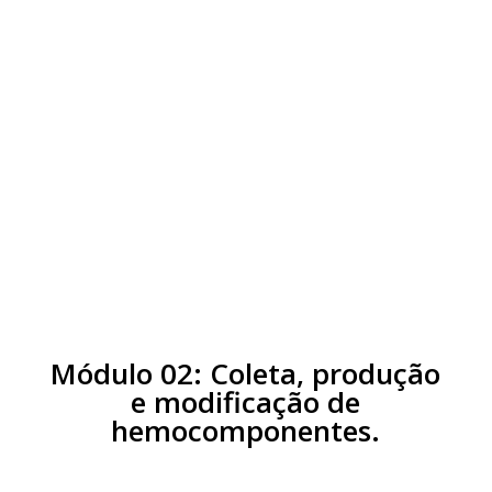
Aula 05:
Triagem clínica: critérios
de proteção do receptor
Aula 06:
Exames de qualificação do
doador
Aula extra:
Legislação vigente e
regras em hemoterapia
Módulo 02: Coleta, produção
e modificação de
hemocomponentes.