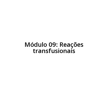
Aula 01:
Princípios gerais
Aula 02:
Aférese terapêutica
Módulo 09: Reações
transfusionais
Aula 01:
Introdução e classificação
das reações transfusionais
Aula 02:
Reações transfusionais
respiratórias