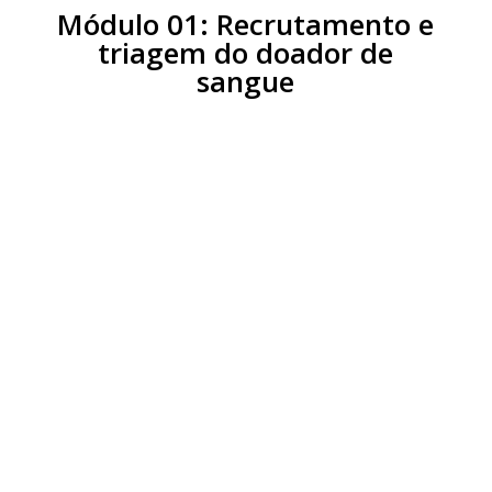
Módulo 01: Recrutamento e
triagem do doador de
sangue
Aula 01:
O ciclo produtivo do
sangue
Aula 02:
Tipos de doação de
sangue
Aula 03:
Captação de doadores
Aula 04:
Triagem clínica: critérios
de proteção do doador