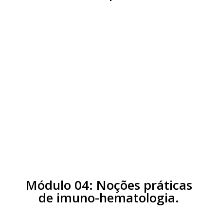
Aula 1:
Aspectos gerais da
transfusão de hemocomponentes
Aula 2:
Cuidados de enfermagem
na instalação de
hemocomponentes
Módulo 04: Noções práticas
de imuno-hematologia.