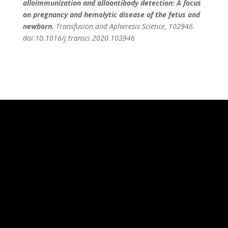
alloimmunization and alloantibody detection: A focus
on pregnancy and hemolytic disease of the fetus and
newborn.
Transfusion and Apheresis Science, 102946.
doi:10.1016/j.transci.2020.102946