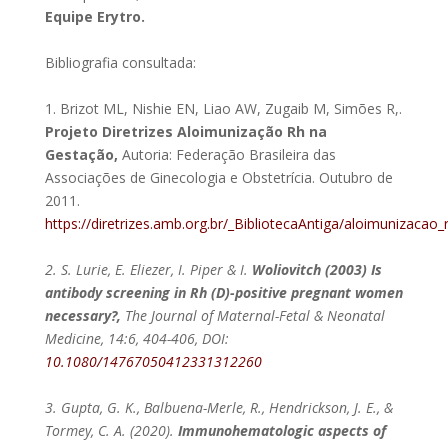
Equipe Erytro.
Bibliografia consultada:
1. Brizot ML, Nishie EN, Liao AW, Zugaib M, Simões R,.
Projeto Diretrizes Aloimunização Rh na
Gestação,
Autoria: Federação Brasileira das
Associações de Ginecologia e Obstetrícia. Outubro de
2011.
https://diretrizes.amb.org.br/_BibliotecaAntiga/aloimunizacao
2. S. Lurie, E. Eliezer, I. Piper & I.
Woliovitch (2003) Is
antibody screening in Rh (D)-positive pregnant women
necessary?,
The Journal of Maternal-Fetal & Neonatal
Medicine, 14:6, 404-406, DOI:
10.1080/14767050412331312260
3. Gupta, G. K., Balbuena-Merle, R., Hendrickson, J. E., &
Tormey, C. A. (2020).
Immunohematologic aspects of