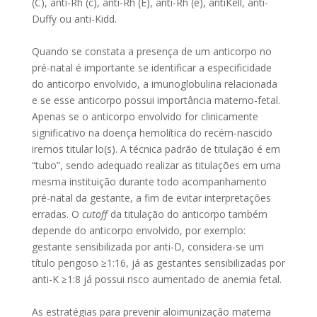
(C), anti-Rh (c), anti-Rh (E), anti-Rh (e), antiKell, anti-
Duffy ou anti-Kidd.
Quando se constata a presença de um anticorpo no
pré-natal é importante se identificar a especificidade
do anticorpo envolvido, a imunoglobulina relacionada
e se esse anticorpo possui importância materno-fetal.
Apenas se o anticorpo envolvido for clinicamente
significativo na doença hemolítica do recém-nascido
iremos titular lo(s). A técnica padrão de titulação é em
“tubo”, sendo adequado realizar as titulações em uma
mesma instituição durante todo acompanhamento
pré-natal da gestante, a fim de evitar interpretações
erradas. O
cutoff
da titulação do anticorpo também
depende do anticorpo envolvido, por exemplo:
gestante sensibilizada por anti-D, considera-se um
título perigoso ≥1:16, já as gestantes sensibilizadas por
anti-K ≥1:8 já possui risco aumentado de anemia fetal.
As estratégias para prevenir aloimunização materna