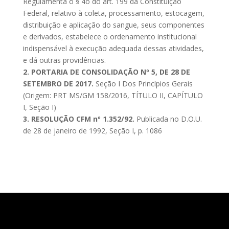
Regulamenta o § 4o do art. 199 da Constituição
Federal, relativo à coleta, processamento, estocagem,
distribuição e aplicação do sangue, seus componentes
e derivados, estabelece o ordenamento institucional
indispensável à execução adequada dessas atividades,
e dá outras providências.
2. PORTARIA DE CONSOLIDAÇÃO Nº 5, DE 28 DE
SETEMBRO DE 2017.
Seção I Dos Princípios Gerais
(Origem: PRT MS/GM 158/2016, TÍTULO II, CAPÍTULO
I, Seção I)
3. RESOLUÇÃO CFM nº 1.352/92.
Publicada no D.O.U.
de 28 de janeiro de 1992, Seção I, p. 1086