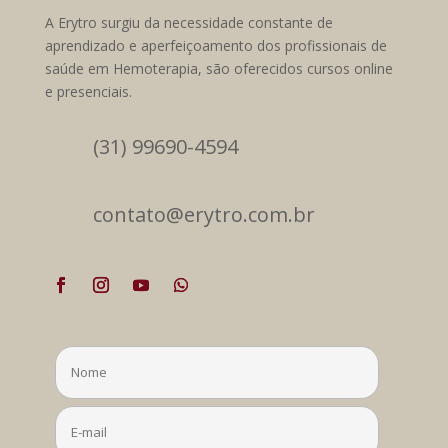
A Erytro surgiu da necessidade constante de
aprendizado e aperfeiçoamento dos profissionais de
saúde em Hemoterapia, são oferecidos cursos online
e presenciais.
(31) 99690-4594
contato@erytro.com.br