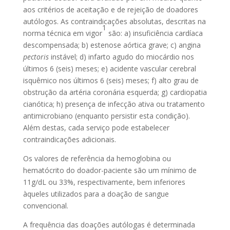
aos critérios de aceitação e de rejeição de doadores
autólogos. As contraindicações absolutas, descritas na
1
norma técnica em vigor
são: a) insuficiência cardíaca
descompensada; b) estenose aórtica grave; c) angina
pectoris
instável; d) infarto agudo do miocárdio nos
últimos 6 (seis) meses; e) acidente vascular cerebral
isquêmico nos últimos 6 (seis) meses; f) alto grau de
obstrução da artéria coronária esquerda; g) cardiopatia
cianótica; h) presença de infecção ativa ou tratamento
antimicrobiano (enquanto persistir esta condição).
Além destas, cada serviço pode estabelecer
contraindicações adicionais.
Os valores de referência da hemoglobina ou
hematócrito do doador-paciente são um mínimo de
11g/dL ou 33%, respectivamente, bem inferiores
àqueles utilizados para a doação de sangue
convencional.
A frequência das doações autólogas é determinada