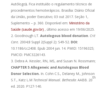
Autólogo
).
Fica instituído o regulamento técnico de
procedimentos hemoterápicos. Brasília: Diário Oficial
da União, poder Executivo; 03 out 2017. Seção 1,
Suplemento – p. 360. Disponível em:
Ministério da
Saúde (saude.gov.br)
, último acesso em 19/06/2025.
Goodnough LT.
Autologous blood donation
.
Crit
Care.
2004;8 Suppl 2(Suppl 2): S49-52.
DOI:
10.1186/cc2408. Epub 2004 jun. 14. PMID: 15196325;
PMCID: PMC3226143.
Debra A. Kessler, RN, MS, and Susan N. Rossmann;
CHAPTER 5 Allogeneic and Autologous Blood
Donor Selection.
In. Cohn C.S., Delaney M., Johnson
th
S.T., Katz L.M
Technical Manual. Bethesda
: AABB. 20
ed.
2020.
P127-140.