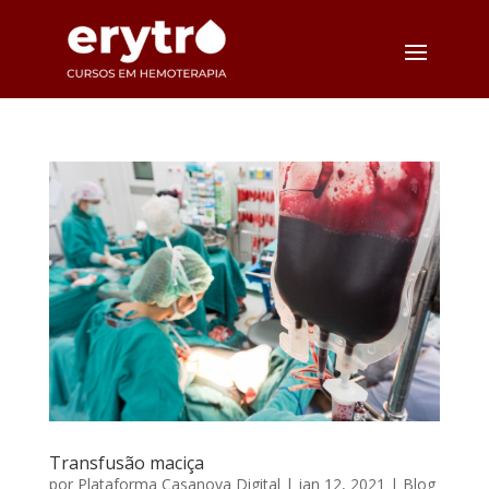
Transfusão maciça
por
Plataforma Casanova Digital
|
jan 12, 2021
|
Blog