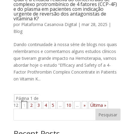
complexo protrombínico de 4 fatores (CCP-4F)
e do plasma em pacientes com indicação
urgente de reversão dos antagonistas de
vitamina K?
por
Plataforma Casanova Digital
|
mar 28, 2025
|
Blog
Dando continuidade à nossa série de blogs nos quais
relembramos e comentamos alguns estudos clínicos
que tiveram grande impacto na Hemoterapia, vamos
abordar hoje o estudo “Efficacy and Safety of a 4-
Factor Prothrombin Complex Concentrate in Patients
on Vitamin K...
Página 1 de
12
1
2
3
4
5
...
10
...
»
Última »
Pesquisar
Recent Posts